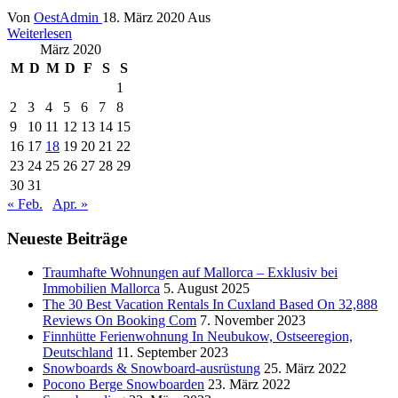
Von
OestAdmin
18. März 2020
Aus
Weiterlesen
März 2020
M
D
M
D
F
S
S
1
2
3
4
5
6
7
8
9
10
11
12
13
14
15
16
17
18
19
20
21
22
23
24
25
26
27
28
29
30
31
« Feb.
Apr. »
Neueste Beiträge
Traumhafte Wohnungen auf Mallorca – Exklusiv bei
Immobilien Mallorca
5. August 2025
The 30 Best Vacation Rentals In Cuxland Based On 32,888
Reviews On Booking Com
7. November 2023
Finnhütte Ferienwohnung In Neubukow, Ostseeregion,
Deutschland
11. September 2023
Snowboards & Snowboard-ausrüstung
25. März 2022
Pocono Berge Snowboarden
23. März 2022