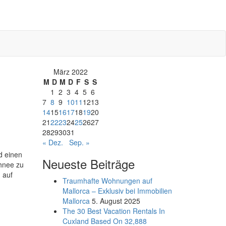
März 2022
M
D
M
D
F
S
S
1
2
3
4
5
6
7
8
9
10
11
12
13
14
15
16
17
18
19
20
21
22
23
24
25
26
27
28
29
30
31
« Dez.
Sep. »
d einen
Neueste Beiträge
chnee zu
 auf
Traumhafte Wohnungen auf
Mallorca – Exklusiv bei Immobilien
Mallorca
5. August 2025
The 30 Best Vacation Rentals In
Cuxland Based On 32,888